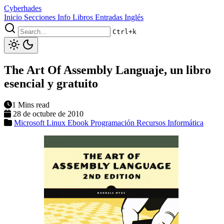
Cyberhades
Inicio
Secciones
Info
Libros
Entradas Inglés
Ctrl+k
The Art Of Assembly Languaje, un libro
esencial y gratuito
1 Mins read
28 de octubre de 2010
Microsoft
Linux
Ebook
Programación
Recursos Informática