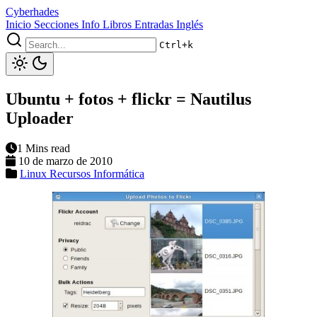
Cyberhades
Inicio
Secciones
Info
Libros
Entradas Inglés
Ctrl+k
Ubuntu + fotos + flickr = Nautilus
Uploader
1 Mins read
10 de marzo de 2010
Linux
Recursos Informática