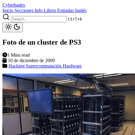
Cyberhades
Inicio
Secciones
Info
Libros
Entradas Inglés
Ctrl+k
Foto de un cluster de PS3
1 Mins read
10 de diciembre de 2009
Hacking
Supercomputación
Hardware