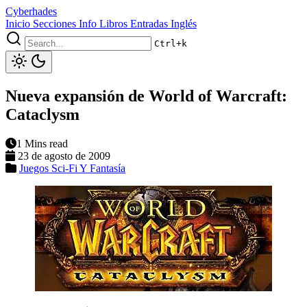
Cyberhades
Inicio
Secciones
Info
Libros
Entradas Inglés
Ctrl+k
Nueva expansión de World of Warcraft:
Cataclysm
1 Mins read
23 de agosto de 2009
Juegos
Sci-Fi Y Fantasía