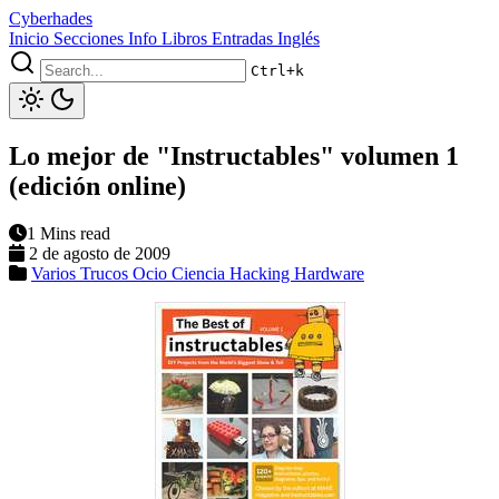
Cyberhades
Inicio
Secciones
Info
Libros
Entradas Inglés
Ctrl+k
Lo mejor de "Instructables" volumen 1
(edición online)
1 Mins read
2 de agosto de 2009
Varios
Trucos
Ocio
Ciencia
Hacking
Hardware