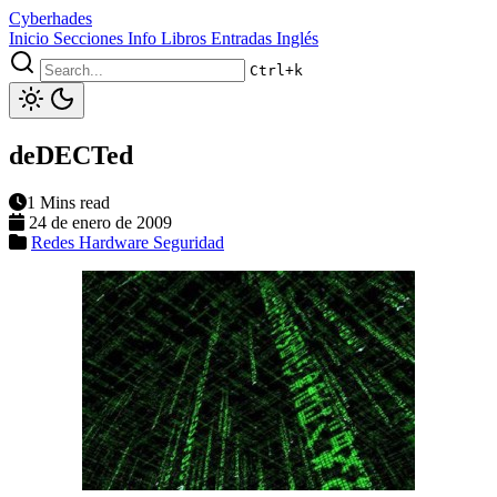
Cyberhades
Inicio
Secciones
Info
Libros
Entradas Inglés
Ctrl+k
deDECTed
1 Mins read
24 de enero de 2009
Redes
Hardware
Seguridad