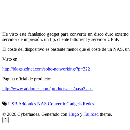
He visto este fantástico gadget para convertir un disco duro exter
servidor de impresión, un ftp, cliente bittorrent y servidor UPnP.
El coste del dispositivo es bastante menor que el coste de un NAS, u
Visto en:
http://blogs.zdnet.com/soho-networking/?p=322
Página oficial de producto:
http://www.addonics.com/products/nas/nasu2.asp
USB
Addonics
NAS
Convertir
Gadgets
Redes
© 2026 Cyberhades.
Generado con
Hugo
y
Tailroad
theme.
^