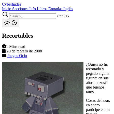
Cyberhades
Inicio
Secciones
Info
Libros
Entradas Inglés
Ctrl+k
Recortables
1 Mins read
20 de febrero de 2008
Juegos
Ocio
¿Quien no ha
recortado y
pegado alguna
figurita en sus
años mozos?
que buenos
ratos.
Cosas del azar,
en enero
participe en un