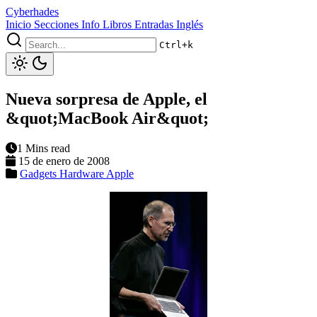
Cyberhades
Inicio
Secciones
Info
Libros
Entradas Inglés
Ctrl+k
Nueva sorpresa de Apple, el
&quot;MacBook Air&quot;
1 Mins read
15 de enero de 2008
Gadgets
Hardware
Apple