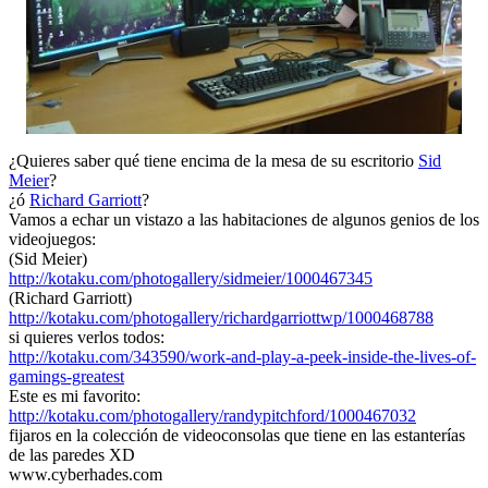
¿Quieres saber qué tiene encima de la mesa de su escritorio
Sid
Meier
?
¿ó
Richard Garriott
?
Vamos a echar un vistazo a las habitaciones de algunos genios de los
videojuegos:
(Sid Meier)
http://kotaku.com/photogallery/sidmeier/1000467345
(Richard Garriott)
http://kotaku.com/photogallery/richardgarriottwp/1000468788
si quieres verlos todos:
http://kotaku.com/343590/work-and-play-a-peek-inside-the-lives-of-
gamings-greatest
Este es mi favorito:
http://kotaku.com/photogallery/randypitchford/1000467032
fijaros en la colección de videoconsolas que tiene en las estanterías
de las paredes XD
www.cyberhades.com