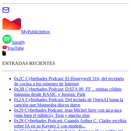
MyPublicInbox
Spotify
YouTube
ENTRADAS RECIENTES
0x2C Cyberhades Podcast: El Honeywell 316, del recetario
de cocina a los orígenes de Internet
0x2B Cyberhades Podcast: DATA 00, FF .. rutinas código
máquina desde BASIC y Jurassic Park
0x2A Cyberhades Podcast: Del teclado de OpenAI hasta la
canción que bloqueaba discos duros
0x29 Cyberhades Podcast: Jean Michel Jarre con taca-taca
(más bien el público), Tron y mucho slop
0x28 Cyberhades Podcast: Cuando Arthur C. Clarke escribía
sobre IA en su Kaypro 2 con modem...