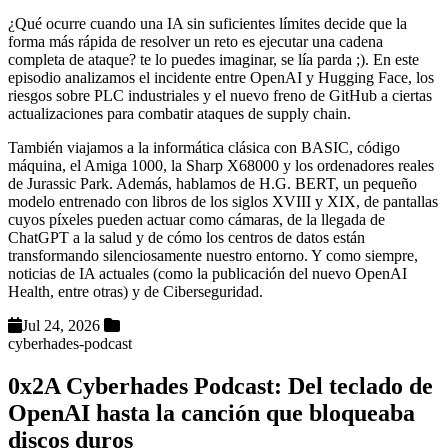
¿Qué ocurre cuando una IA sin suficientes límites decide que la
forma más rápida de resolver un reto es ejecutar una cadena
completa de ataque? te lo puedes imaginar, se lía parda ;). En este
episodio analizamos el incidente entre OpenAI y Hugging Face, los
riesgos sobre PLC industriales y el nuevo freno de GitHub a ciertas
actualizaciones para combatir ataques de supply chain.
También viajamos a la informática clásica con BASIC, código
máquina, el Amiga 1000, la Sharp X68000 y los ordenadores reales
de Jurassic Park. Además, hablamos de H.G. BERT, un pequeño
modelo entrenado con libros de los siglos XVIII y XIX, de pantallas
cuyos píxeles pueden actuar como cámaras, de la llegada de
ChatGPT a la salud y de cómo los centros de datos están
transformando silenciosamente nuestro entorno. Y como siempre,
noticias de IA actuales (como la publicación del nuevo OpenAI
Health, entre otras) y de Ciberseguridad.
Jul 24, 2026
cyberhades-podcast
0x2A Cyberhades Podcast: Del teclado de
OpenAI hasta la canción que bloqueaba
discos duros