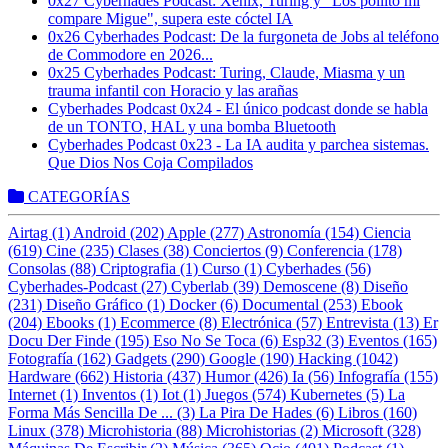
0x27 Cyberhades Podcast: Xenix, Turing y "Los pollito mi
compare Migue", supera este cóctel IA
0x26 Cyberhades Podcast: De la furgoneta de Jobs al teléfono
de Commodore en 2026...
0x25 Cyberhades Podcast: Turing, Claude, Miasma y un
trauma infantil con Horacio y las arañas
Cyberhades Podcast 0x24 - El único podcast donde se habla
de un TONTO, HAL y una bomba Bluetooth
Cyberhades Podcast 0x23 - La IA audita y parchea sistemas.
Que Dios Nos Coja Compilados
CATEGORÍAS
Airtag (1)
Android (202)
Apple (277)
Astronomía (154)
Ciencia
(619)
Cine (235)
Clases (38)
Conciertos (9)
Conferencia (178)
Consolas (88)
Criptografia (1)
Curso (1)
Cyberhades (56)
Cyberhades-Podcast (27)
Cyberlab (39)
Demoscene (8)
Diseño
(231)
Diseño Gráfico (1)
Docker (6)
Documental (253)
Ebook
(204)
Ebooks (1)
Ecommerce (8)
Electrónica (57)
Entrevista (13)
Er
Docu Der Finde (195)
Eso No Se Toca (6)
Esp32 (3)
Eventos (165)
Fotografía (162)
Gadgets (290)
Google (190)
Hacking (1042)
Hardware (662)
Historia (437)
Humor (426)
Ia (56)
Infografía (155)
Internet (1)
Inventos (1)
Iot (1)
Juegos (574)
Kubernetes (5)
La
Forma Más Sencilla De ... (3)
La Pira De Hades (6)
Libros (160)
Linux (378)
Microhistoria (88)
Microhistorias (2)
Microsoft (328)