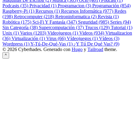
Máquinas De Escribir (2)
Música (365)
Ocio (401)
Podcast (1)
Podcasts (35)
Privacidad (1)
Programacion (3)
Programación (854)
Raspberry-Pi (1)
Recursos (1)
Recursos Informática (977)
Redes
(198)
Retrocomputer (218)
Retroninformatica (2)
Revista (1)
Robótica (175)
Sci-Fi Y Fantasía (347)
Seguridad (985)
Series (94)
Sin Categoría (38)
Supercomputación (37)
Trucos (129)
Tutorial (1)
Unix (1)
Varios (1203)
Videojuegos (1)
Videos (934)
Virtualizacion
(36)
Virtualización (1)
Virus (66)
Vídeojuegos (1)
Vídeos (3)
Wordpress (1)
Y-Tú-De-Qué-Vas (1)
¿Y Tú De Qué Vas? (9)
© 2026 Cyberhades.
Generado con
Hugo
y
Tailroad
theme.
^