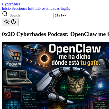
Cyberhades
Inicio
Secciones
Info
Libros
Entradas Inglés
Ctrl+k
0x2D Cyberhades Podcast: OpenClaw me ha