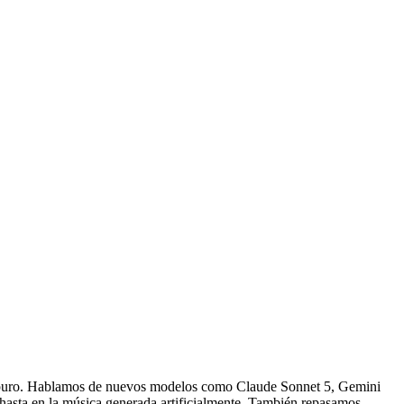
do puro. Hablamos de nuevos modelos como Claude Sonnet 5, Gemini
 hasta en la música generada artificialmente. También repasamos