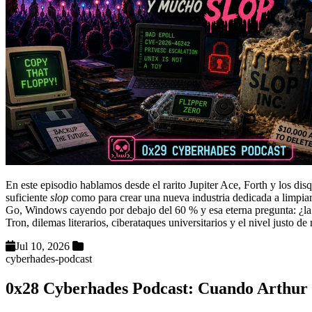
En este episodio hablamos desde el rarito Jupiter Ace, Forth y los dis
suficiente
slop
como para crear una nueva industria dedicada a limpiar
Go, Windows cayendo por debajo del 60 % y esa eterna pregunta: ¿la
Tron, dilemas literarios, ciberataques universitarios y el nivel justo d
Jul 10, 2026
cyberhades-podcast
0x28 Cyberhades Podcast: Cuando Arthur C