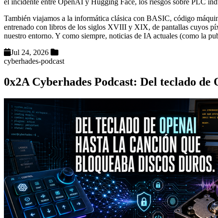
el incidente entre OpenAI y Hugging Face, los riesgos sobre PLC indus
También viajamos a la informática clásica con BASIC, código máqui
entrenado con libros de los siglos XVIII y XIX, de pantallas cuyos p
nuestro entorno. Y como siempre, noticias de IA actuales (como la pu
Jul 24, 2026
cyberhades-podcast
0x2A Cyberhades Podcast: Del teclado de 