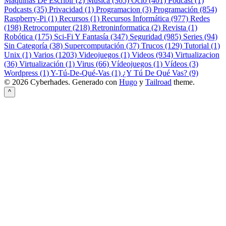
Máquinas De Escribir (2)
Música (365)
Ocio (401)
Podcast (1)
Podcasts (35)
Privacidad (1)
Programacion (3)
Programación (854)
Raspberry-Pi (1)
Recursos (1)
Recursos Informática (977)
Redes
(198)
Retrocomputer (218)
Retroninformatica (2)
Revista (1)
Robótica (175)
Sci-Fi Y Fantasía (347)
Seguridad (985)
Series (94)
Sin Categoría (38)
Supercomputación (37)
Trucos (129)
Tutorial (1)
Unix (1)
Varios (1203)
Videojuegos (1)
Videos (934)
Virtualizacion
(36)
Virtualización (1)
Virus (66)
Vídeojuegos (1)
Vídeos (3)
Wordpress (1)
Y-Tú-De-Qué-Vas (1)
¿Y Tú De Qué Vas? (9)
© 2026 Cyberhades.
Generado con
Hugo
y
Tailroad
theme.
^