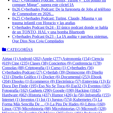
0x27 Cyberhades Podcast: Xenix, Turing y "Los pollito mi
compare Migue", supera este cóctel IA
0x26 Cyberhades Podcast: De la furgoneta de Jobs al teléfono
de Commodore en 2026...
0x25 Cyberhades Podcast: Turing, Claude, Miasma y un
trauma infantil con Horacio y las arañas
Cyberhades Podcast 0x24 - El único podcast donde se habla
de un TONTO, HAL y una bomba Bluetooth
Cyberhades Podcast 0x23 - La IA audita y parchea sistemas.
Que Dios Nos Coja Compilados
CATEGORÍAS
Airtag (1)
Android (202)
Apple (277)
Astronomía (154)
Ciencia
(619)
Cine (235)
Clases (38)
Conciertos (9)
Conferencia (178)
Consolas (88)
Criptografia (1)
Curso (1)
Cyberhades (56)
Cyberhades-Podcast (27)
Cyberlab (39)
Demoscene (8)
Diseño
(231)
Diseño Gráfico (1)
Docker (6)
Documental (253)
Ebook
(204)
Ebooks (1)
Ecommerce (8)
Electrónica (57)
Entrevista (13)
Er
Docu Der Finde (195)
Eso No Se Toca (6)
Esp32 (3)
Eventos (165)
Fotografía (162)
Gadgets (290)
Google (190)
Hacking (1042)
Hardware (662)
Historia (437)
Humor (426)
Ia (56)
Infografía (155)
Internet (1)
Inventos (1)
Iot (1)
Juegos (574)
Kubernetes (5)
La
Forma Más Sencilla De ... (3)
La Pira De Hades (6)
Libros (160)
Linux (378)
Microhistoria (88)
Microhistorias (2)
Microsoft (328)