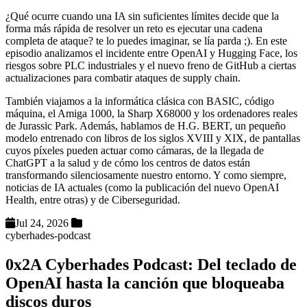
¿Qué ocurre cuando una IA sin suficientes límites decide que la
forma más rápida de resolver un reto es ejecutar una cadena
completa de ataque? te lo puedes imaginar, se lía parda ;). En este
episodio analizamos el incidente entre OpenAI y Hugging Face, los
riesgos sobre PLC industriales y el nuevo freno de GitHub a ciertas
actualizaciones para combatir ataques de supply chain.
También viajamos a la informática clásica con BASIC, código
máquina, el Amiga 1000, la Sharp X68000 y los ordenadores reales
de Jurassic Park. Además, hablamos de H.G. BERT, un pequeño
modelo entrenado con libros de los siglos XVIII y XIX, de pantallas
cuyos píxeles pueden actuar como cámaras, de la llegada de
ChatGPT a la salud y de cómo los centros de datos están
transformando silenciosamente nuestro entorno. Y como siempre,
noticias de IA actuales (como la publicación del nuevo OpenAI
Health, entre otras) y de Ciberseguridad.
Jul 24, 2026
cyberhades-podcast
0x2A Cyberhades Podcast: Del teclado de
OpenAI hasta la canción que bloqueaba
discos duros