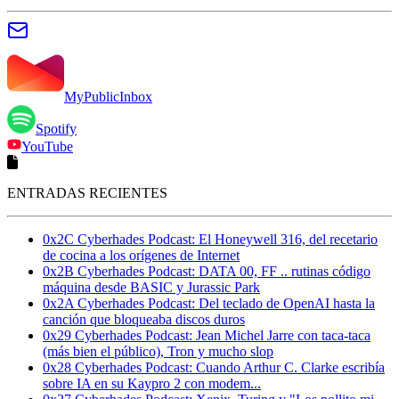
MyPublicInbox
Spotify
YouTube
ENTRADAS RECIENTES
0x2C Cyberhades Podcast: El Honeywell 316, del recetario
de cocina a los orígenes de Internet
0x2B Cyberhades Podcast: DATA 00, FF .. rutinas código
máquina desde BASIC y Jurassic Park
0x2A Cyberhades Podcast: Del teclado de OpenAI hasta la
canción que bloqueaba discos duros
0x29 Cyberhades Podcast: Jean Michel Jarre con taca-taca
(más bien el público), Tron y mucho slop
0x28 Cyberhades Podcast: Cuando Arthur C. Clarke escribía
sobre IA en su Kaypro 2 con modem...