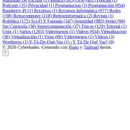
Máquinas De Escribir (2)
Música (365)
Ocio (401)
Podcast (1)
Podcasts (35)
Privacidad (1)
Programacion (3)
Programación (854)
Raspberry-Pi (1)
Recursos (1)
Recursos Informática (977)
Redes
(198)
Retrocomputer (218)
Retroninformatica (2)
Revista (1)
Robótica (175)
Sci-Fi Y Fantasía (347)
Seguridad (985)
Series (94)
Sin Categoría (38)
Supercomputación (37)
Trucos (129)
Tutorial (1)
Unix (1)
Varios (1203)
Videojuegos (1)
Videos (934)
Virtualizacion
(36)
Virtualización (1)
Virus (66)
Vídeojuegos (1)
Vídeos (3)
Wordpress (1)
Y-Tú-De-Qué-Vas (1)
¿Y Tú De Qué Vas? (9)
© 2026 Cyberhades.
Generado con
Hugo
y
Tailroad
theme.
^