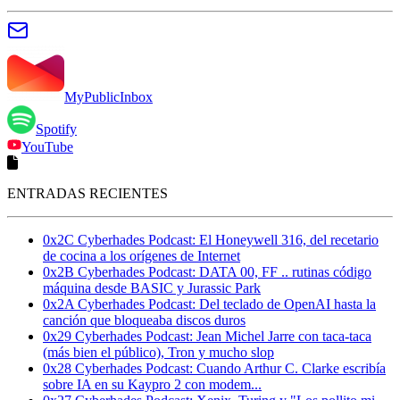
MyPublicInbox
Spotify
YouTube
ENTRADAS RECIENTES
0x2C Cyberhades Podcast: El Honeywell 316, del recetario
de cocina a los orígenes de Internet
0x2B Cyberhades Podcast: DATA 00, FF .. rutinas código
máquina desde BASIC y Jurassic Park
0x2A Cyberhades Podcast: Del teclado de OpenAI hasta la
canción que bloqueaba discos duros
0x29 Cyberhades Podcast: Jean Michel Jarre con taca-taca
(más bien el público), Tron y mucho slop
0x28 Cyberhades Podcast: Cuando Arthur C. Clarke escribía
sobre IA en su Kaypro 2 con modem...