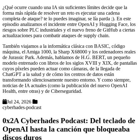
¿Qué ocurre cuando una IA sin suficientes límites decide que la
forma más rápida de resolver un reto es ejecutar una cadena
completa de ataque? te lo puedes imaginar, se lía parda ;). En este
episodio analizamos el incidente entre OpenAI y Hugging Face, los
riesgos sobre PLC industriales y el nuevo freno de GitHub a ciertas
actualizaciones para combatir ataques de supply chain.
También viajamos a la informática clásica con BASIC, código
máquina, el Amiga 1000, la Sharp X68000 y los ordenadores reales
de Jurassic Park. Además, hablamos de H.G. BERT, un pequeño
modelo entrenado con libros de los siglos XVIII y XIX, de pantallas
cuyos píxeles pueden actuar como cámaras, de la llegada de
ChatGPT a la salud y de cómo los centros de datos están
transformando silenciosamente nuestro entorno. Y como siempre,
noticias de IA actuales (como la publicación del nuevo OpenAI
Health, entre otras) y de Ciberseguridad.
Jul 24, 2026
cyberhades-podcast
0x2A Cyberhades Podcast: Del teclado de
OpenAI hasta la canción que bloqueaba
discos duros