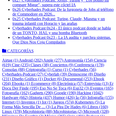
0x27 Cyberhades Podcast: Xenix, Turing y "Los pollito mi
compare Migue", supera este cóctel IA
0x26 Cyberhades Podcast: De la furgoneta de Jobs al teléfono
de Commodore en 2026...
0x25 Cyberhades Podcast: Turing, Claude, Miasma y un
trauma infantil con Horacio y las arañas
Cyberhades Podcast 0x24 - El único podcast donde se habla
de un TONTO, HAL y una bomba Bluetooth
Cyberhades Podcast 0x23 - La IA audita y parchea sistemas.
Que Dios Nos Coja Compilados
CATEGORÍAS
Airtag (1)
Android (202)
Apple (277)
Astronomía (154)
Ciencia
(619)
Cine (235)
Clases (38)
Conciertos (9)
Conferencia (178)
Consolas (88)
Criptografia (1)
Curso (1)
Cyberhades (56)
Cyberhades-Podcast (27)
Cyberlab (39)
Demoscene (8)
Diseño
(231)
Diseño Gráfico (1)
Docker (6)
Documental (253)
Ebook
(204)
Ebooks (1)
Ecommerce (8)
Electrónica (57)
Entrevista (13)
Er
Docu Der Finde (195)
Eso No Se Toca (6)
Esp32 (3)
Eventos (165)
Fotografía (162)
Gadgets (290)
Google (190)
Hacking (1042)
Hardware (662)
Historia (437)
Humor (426)
Ia (56)
Infografía (155)
Internet (1)
Inventos (1)
Iot (1)
Juegos (574)
Kubernetes (5)
La
Forma Más Sencilla De ... (3)
La Pira De Hades (6)
Libros (160)
Linux (378)
Microhistoria (88)
Microhistorias (2)
Microsoft (328)