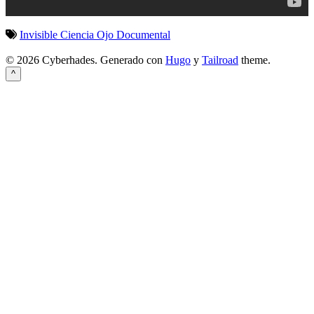
Invisible
Ciencia
Ojo
Documental
© 2026 Cyberhades.
Generado con
Hugo
y
Tailroad
theme.
^