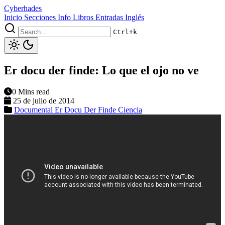
Cyberhades
Inicio
Secciones
Info
Libros
Entradas Inglés
Ctrl+k
Er docu der finde: Lo que el ojo no ve
0 Mins read
25 de julio de 2014
Documental
Er Docu Der Finde
Ciencia