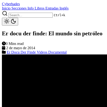
Cyberhades
Inicio
Secciones
Info
Libros
Entradas Inglés
Ctrl+k
Er docu der finde: El mundo sin petróleo
0 Mins read
2 de mayo de 2014
Er Docu Der Finde
Videos
Documental