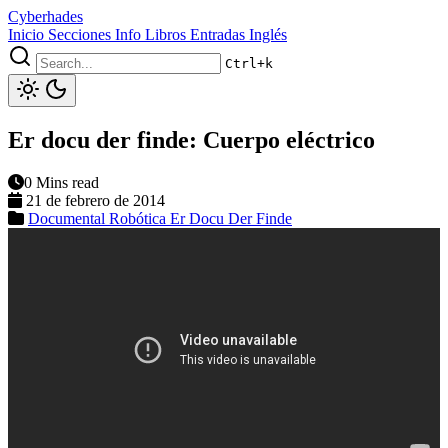
Cyberhades
Inicio
Secciones
Info
Libros
Entradas Inglés
Ctrl+k
Er docu der finde: Cuerpo eléctrico
0 Mins read
21 de febrero de 2014
Documental
Robótica
Er Docu Der Finde