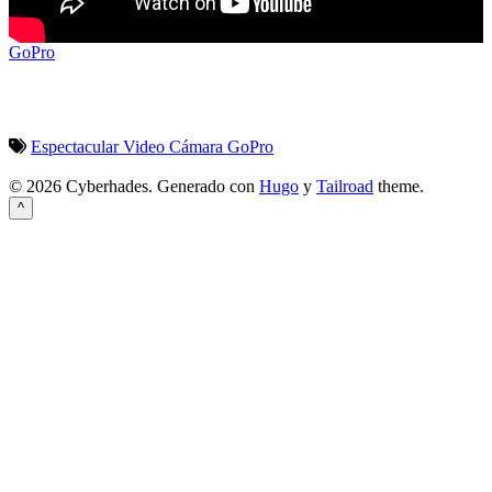
GoPro
Espectacular
Video
Cámara
GoPro
© 2026 Cyberhades.
Generado con
Hugo
y
Tailroad
theme.
^