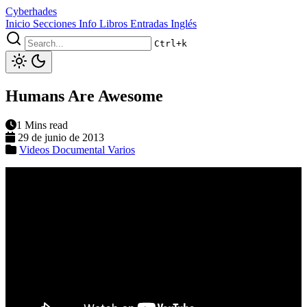
Cyberhades
Inicio
Secciones
Info
Libros
Entradas Inglés
Ctrl+k
Humans Are Awesome
1 Mins read
29 de junio de 2013
Videos
Documental
Varios