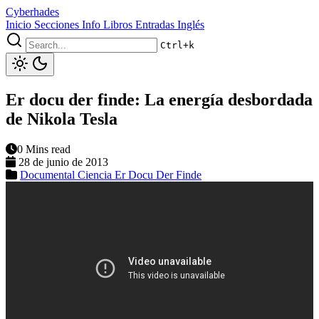
Cyberhades
Inicio
Secciones
Info
Libros
Entradas Inglés
Ctrl+k
Er docu der finde: La energía desbordada
de Nikola Tesla
0 Mins read
28 de junio de 2013
Documental
Ciencia
Er Docu Der Finde