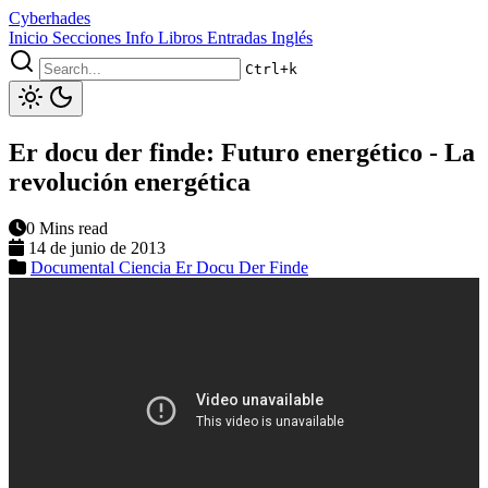
Cyberhades
Inicio
Secciones
Info
Libros
Entradas Inglés
Ctrl+k
Er docu der finde: Futuro energético - La
revolución energética
0 Mins read
14 de junio de 2013
Documental
Ciencia
Er Docu Der Finde