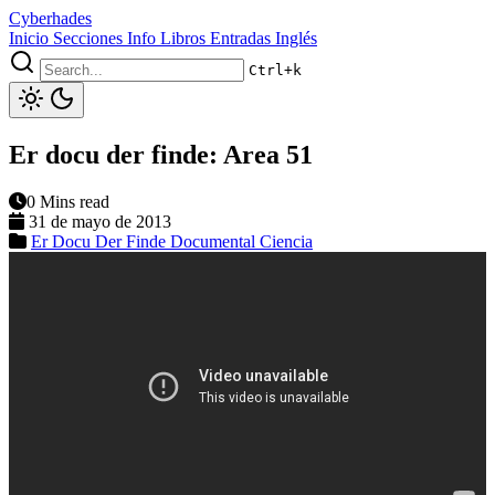
Cyberhades
Inicio
Secciones
Info
Libros
Entradas Inglés
Ctrl+k
Er docu der finde: Area 51
0 Mins read
31 de mayo de 2013
Er Docu Der Finde
Documental
Ciencia