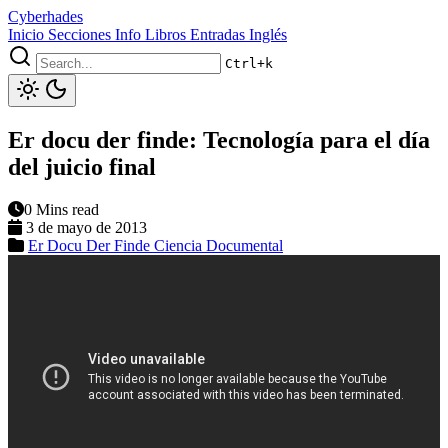
Cyberhades
Inicio
Secciones
Info
Libros
Entradas Inglés
Ctrl+k
Er docu der finde: Tecnología para el día
del juicio final
0 Mins read
3 de mayo de 2013
Er Docu Der Finde
Ciencia
Documental