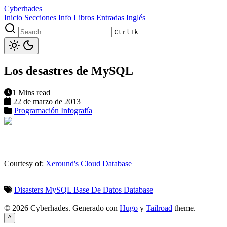
Cyberhades
Inicio
Secciones
Info
Libros
Entradas Inglés
Ctrl+k
Los desastres de MySQL
1 Mins read
22 de marzo de 2013
Programación
Infografía
Courtesy of:
Xeround's Cloud Database
Disasters
MySQL
Base De Datos
Database
© 2026 Cyberhades.
Generado con
Hugo
y
Tailroad
theme.
^