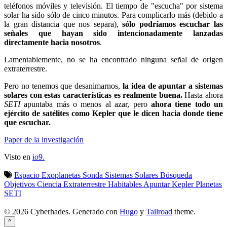
teléfonos móviles y televisión. El tiempo de "escucha" por sistema
solar ha sido sólo de cinco minutos. Para complicarlo más (debido a
la gran distancia que nos separa),
sólo podríamos escuchar las
señales que hayan sido intencionadamente lanzadas
directamente hacia nosotros
.
Lamentablemente, no se ha encontrado ninguna señal de origen
extraterrestre.
Pero no tenemos que desanimarnos,
la idea de apuntar a sistemas
solares con estas características es realmente buena.
Hasta ahora
SETI
apuntaba más o menos al azar, pero
ahora tiene todo un
ejército de satélites como Kepler que le dicen hacia donde tiene
que escuchar.
Paper de la investigación
Visto en
io9.
Espacio
Exoplanetas
Sonda
Sistemas Solares
Búsqueda
Objetivos
Ciencia
Extraterrestre
Habitables
Apuntar
Kepler
Planetas
SETI
© 2026 Cyberhades.
Generado con
Hugo
y
Tailroad
theme.
^