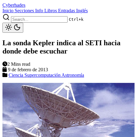
Cyberhades
Inicio
Secciones
Info
Libros
Entradas Inglés
Ctrl+k
La sonda Kepler indica al SETI hacia
donde debe escuchar
2 Mins read
9 de febrero de 2013
Ciencia
Supercomputación
Astronomía