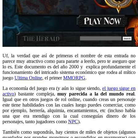
Uf, la verdad que así de primeras el nombre de esta entrada no
parece muy atractivo como para pararte a leerlo, pero te aseguro que
lo es. Este documento es del año 2000 y explica profundamente el
funcionamiento del intricado sistema económico que rodea al mítico
juego
Ultima Online
, el primer
MMORPG
.
La economía del juego era (y aún lo sigue siendo,
el juego sigue en
activo
) bastante compleja,
muy parecida a la del mundo real
.
Igual que en otros juegos de rol online, cuando creas un personaje
este tiene habilidades con las cuales luego puedes comerciar, como
por ejemplo, herrería, alquimia, encantamientos, etc (incluso había
una que era mendigo con la cual conseguías dinero de los
personajes, tanto jugadores como
NPC
).
También como supondrás, hay cientos de miles de objetos (algunos
guardados por grandes monstruos o escondidos en mazmorras) con