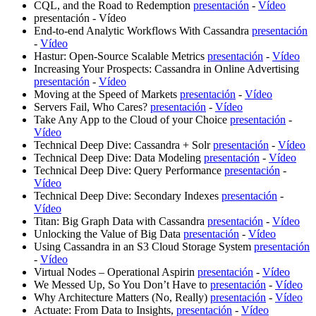
CQL, and the Road to Redemption
presentación
-
Vídeo
presentación
-
Vídeo
End-to-end Analytic Workflows With Cassandra
presentación
-
Vídeo
Hastur: Open-Source Scalable Metrics
presentación
-
Vídeo
Increasing Your Prospects: Cassandra in Online Advertising
presentación
-
Vídeo
Moving at the Speed of Markets
presentación
-
Vídeo
Servers Fail, Who Cares?
presentación
-
Vídeo
Take Any App to the Cloud of your Choice
presentación
-
Vídeo
Technical Deep Dive: Cassandra + Solr
presentación
-
Vídeo
Technical Deep Dive: Data Modeling
presentación
-
Vídeo
Technical Deep Dive: Query Performance
presentación
-
Vídeo
Technical Deep Dive: Secondary Indexes
presentación
-
Vídeo
Titan: Big Graph Data with Cassandra
presentación
-
Vídeo
Unlocking the Value of Big Data
presentación
-
Vídeo
Using Cassandra in an S3 Cloud Storage System
presentación
-
Vídeo
Virtual Nodes – Operational Aspirin
presentación
-
Vídeo
We Messed Up, So You Don’t Have to
presentación
-
Vídeo
Why Architecture Matters (No, Really)
presentación
-
Vídeo
Actuate: From Data to Insights,
presentación
-
Vídeo