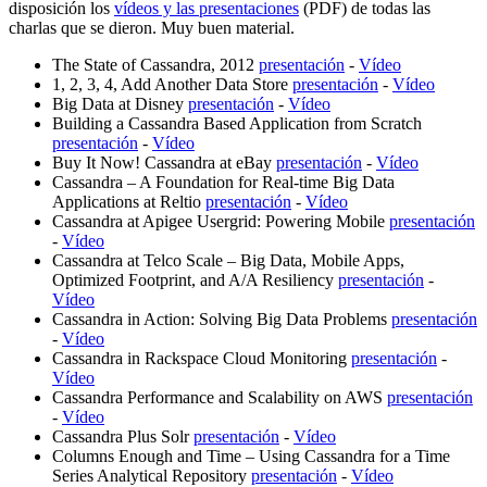
disposición los
vídeos y las presentaciones
(PDF) de todas las
charlas que se dieron. Muy buen material.
The State of Cassandra, 2012
presentación
-
Vídeo
1, 2, 3, 4, Add Another Data Store
presentación
-
Vídeo
Big Data at Disney
presentación
-
Vídeo
Building a Cassandra Based Application from Scratch
presentación
-
Vídeo
Buy It Now! Cassandra at eBay
presentación
-
Vídeo
Cassandra – A Foundation for Real-time Big Data
Applications at Reltio
presentación
-
Vídeo
Cassandra at Apigee Usergrid: Powering Mobile
presentación
-
Vídeo
Cassandra at Telco Scale – Big Data, Mobile Apps,
Optimized Footprint, and A/A Resiliency
presentación
-
Vídeo
Cassandra in Action: Solving Big Data Problems
presentación
-
Vídeo
Cassandra in Rackspace Cloud Monitoring
presentación
-
Vídeo
Cassandra Performance and Scalability on AWS
presentación
-
Vídeo
Cassandra Plus Solr
presentación
-
Vídeo
Columns Enough and Time – Using Cassandra for a Time
Series Analytical Repository
presentación
-
Vídeo