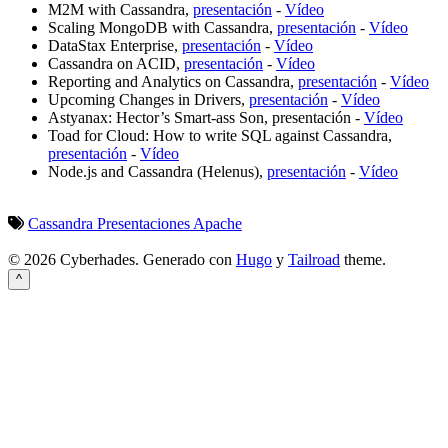
M2M with Cassandra,
presentación
-
Vídeo
Scaling MongoDB with Cassandra,
presentación
-
Vídeo
DataStax Enterprise,
presentación
-
Vídeo
Cassandra on ACID,
presentación
-
Vídeo
Reporting and Analytics on Cassandra,
presentación
-
Vídeo
Upcoming Changes in Drivers,
presentación
-
Vídeo
Astyanax: Hector’s Smart-ass Son,
presentación
-
Vídeo
Toad for Cloud: How to write SQL against Cassandra,
presentación
-
Vídeo
Node.js and Cassandra (Helenus),
presentación
-
Vídeo
Cassandra
Presentaciones
Apache
© 2026 Cyberhades.
Generado con
Hugo
y
Tailroad
theme.
^