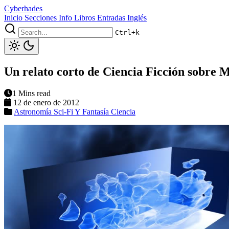
Cyberhades
Inicio
Secciones
Info
Libros
Entradas Inglés
Ctrl+k
Un relato corto de Ciencia Ficción sobre 
1 Mins read
12 de enero de 2012
Astronomía
Sci-Fi Y Fantasía
Ciencia