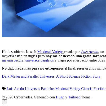
He descubierto la web
Maximal Variety
creada por
Luis Acedo
, un
mayoría están en inglés pero
hoy me he llevado una grata sorpres
materia oscura
,
universos paralelos
y viajes por el espacio, entre otras
No digo nada más para no estropearos el final
, reserva unos minu
Dark Matter and Parallel Universes: A Short Science Fiction Story
Luis Acedo
Universos Paralelos
Maximal Variety
Ciencia Ficción
© 2026 Cyberhades.
Generado con
Hugo
y
Tailroad
theme.
^