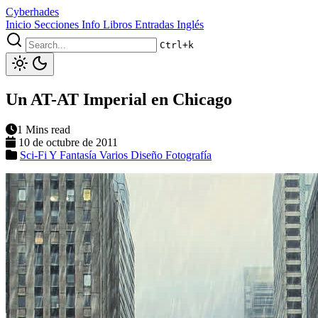
Cyberhades
Inicio
Secciones
Info
Libros
Entradas Inglés
Ctrl+k
Un AT-AT Imperial en Chicago
1 Mins read
10 de octubre de 2011
Sci-Fi Y Fantasía
Varios
Diseño
Fotografía