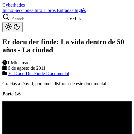
Cyberhades
Inicio
Secciones
Info
Libros
Entradas Inglés
Ctrl+k
Er docu der finde: La vida dentro de 50
años - La ciudad
1 Mins read
6 de agosto de 2011
Er Docu Der Finde
Documental
Gracias a David, podemos disfrutar de este documental.
Parte 1/6