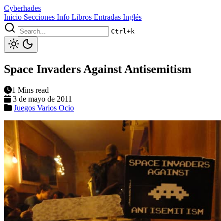
Cyberhades
Inicio
Secciones
Info
Libros
Entradas Inglés
Ctrl+k
Space Invaders Against Antisemitism
1 Mins read
3 de mayo de 2011
Juegos
Varios
Ocio