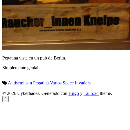
Pegatina vista en un pub de Berlin.
Simplemente genial.
Antisemitism
Pegatina
Varios
Space Invaders
© 2026 Cyberhades.
Generado con
Hugo
y
Tailroad
theme.
^