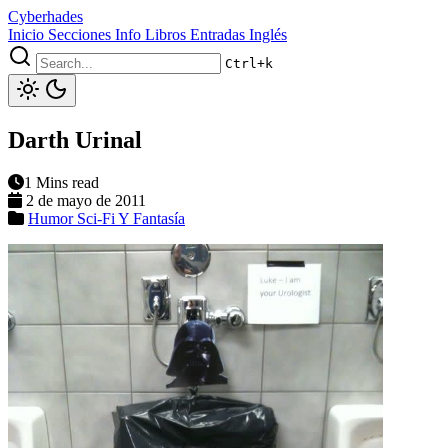
Cyberhades
Inicio
Secciones
Info
Libros
Entradas Inglés
Ctrl+k
Darth Urinal
1 Mins read
2 de mayo de 2011
Humor
Sci-Fi Y Fantasía