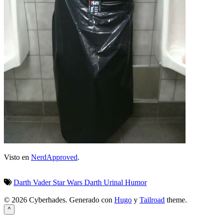
Visto en
NerdApproved
.
Darth Vader
Star Wars
Darth Urinal
Humor
© 2026 Cyberhades.
Generado con
Hugo
y
Tailroad
theme.
^