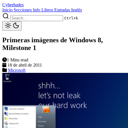
Cyberhades
Inicio
Secciones
Info
Libros
Entradas Inglés
Ctrl+k
Primeras imágenes de Windows 8,
Milestone 1
1 Mins read
18 de abril de 2011
Microsoft