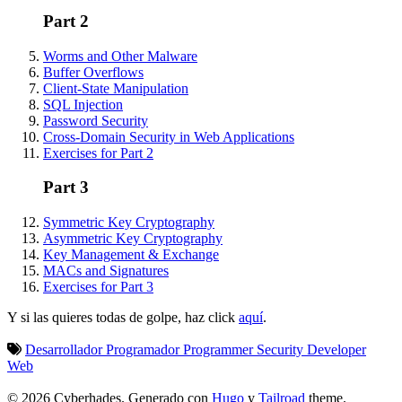
Part 2
Worms and Other Malware
Buffer Overflows
Client-State Manipulation
SQL Injection
Password Security
Cross-Domain Security in Web Applications
Exercises for Part 2
Part 3
Symmetric Key Cryptography
Asymmetric Key Cryptography
Key Management & Exchange
MACs and Signatures
Exercises for Part 3
Y si las quieres todas de golpe, haz click
aquí
.
Desarrollador
Programador
Programmer
Security
Developer
Web
© 2026 Cyberhades.
Generado con
Hugo
y
Tailroad
theme.