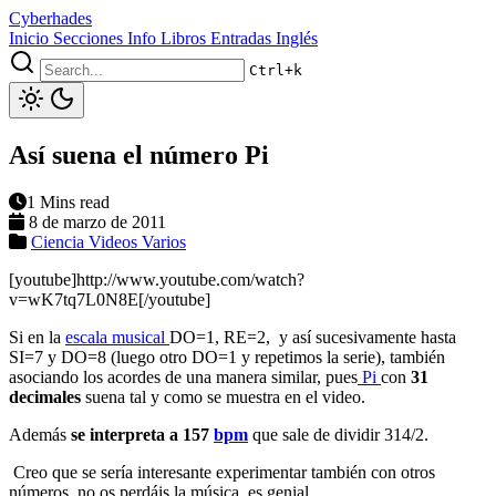
Cyberhades
Inicio
Secciones
Info
Libros
Entradas Inglés
Ctrl+k
Así suena el número Pi
1 Mins read
8 de marzo de 2011
Ciencia
Videos
Varios
[youtube]http://www.youtube.com/watch?
v=wK7tq7L0N8E[/youtube]
Si en la
escala musical
DO=1, RE=2, y así sucesivamente hasta
SI=7 y DO=8 (luego otro DO=1 y repetimos la serie), también
asociando los acordes de una manera similar, pues
Pi
con
31
decimales
suena tal y como se muestra en el video.
Además
se interpreta a 157
bpm
que sale de dividir 314/2.
Creo que se sería interesante experimentar también con otros
números, no os perdáis la música, es genial.