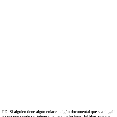
PD: Si alguien tiene algún enlace a algún documental que sea ¡legal!
y crea que puede ser interesante para los lectores del blog, que me