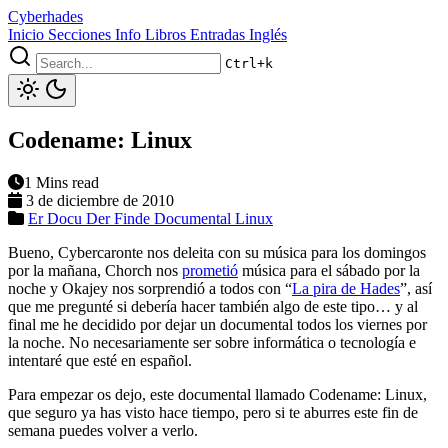
Cyberhades
Inicio
Secciones
Info
Libros
Entradas Inglés
Ctrl+k
Codename: Linux
1 Mins read
3 de diciembre de 2010
Er Docu Der Finde
Documental
Linux
Bueno, Cybercaronte nos deleita con su música para los domingos
por la mañana, Chorch nos
prometió
música para el sábado por la
noche y Okajey nos sorprendió a todos con “
La pira de Hades
”, así
que me pregunté si debería hacer también algo de este tipo… y al
final me he decidido por dejar un documental todos los viernes por
la noche. No necesariamente ser sobre informática o tecnología e
intentaré que esté en español.
Para empezar os dejo, este documental llamado Codename: Linux,
que seguro ya has visto hace tiempo, pero si te aburres este fin de
semana puedes volver a verlo.