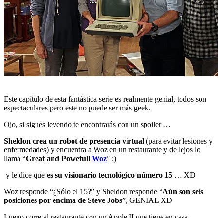
Este capítulo de esta fantástica serie es realmente genial, todos son
espectaculares pero este no puede ser más geek.
Ojo, si sigues leyendo te encontrarás con un spoiler …
Sheldon crea un robot de presencia virtual
(para evitar lesiones y
enfermedades) y encuentra a Woz en un restaurante y de lejos lo
llama “
Great and Powefull
Woz
” :)
y le dice que
es su visionario tecnológico número 15
… XD
Woz responde “¿Sólo el 15?” y Sheldon responde “
Aún son seis
posiciones por encima de Steve Jobs
”, GENIAL XD
Luego corre al restaurante con un Apple II que tiene en casa …