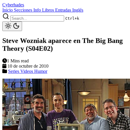
Cyberhades
Inicio
Secciones
Info
Libros
Entradas Inglés
Ctrl+k
Steve Wozniak aparece en The Big Bang
Theory (S04E02)
1 Mins read
10 de octubre de 2010
Series
Videos
Humor