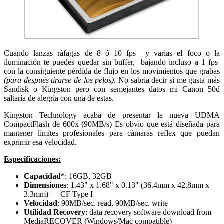
Cuando lanzas ráfagas de 8 ó 10 fps y varias el foco o la
iluminación te puedes quedar sin buffer, bajando incluso a 1 fps
con la consiguiente pérdida de flujo en los movimientos que grabas
(para después tirarse de los pelos).
No sabría decir si me gusta más
Sandisk o Kingston pero con semejantes datos mi Canon 50d
saltaría de alegría con una de estas.
Kingston Technology acaba de presentar la nueva UDMA
CompactFlash de 600x (90MB/s) Es obvio que está diseñada para
mantener límites profesionales para cámaras reflex que puedan
exprimir esa velocidad.
Especificaciones:
Capacidad
*: 16GB, 32GB
Dimensiones
: 1.43" x 1.68" x 0.13" (36.4mm x 42.8mm x
3.3mm) — CF Type I
Velocidad
: 90MB/sec. read, 90MB/sec. write
Utilidad Recovery
: data recovery software download from
MediaRECOVER (Windows/Mac compatible)