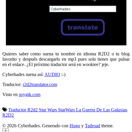
Quieres saber como suena tu nombre en idioma R2D2 o tu blog
favorito y después descargarlo en mp3 pues solo tienes que pulsar
en el enlace. ¿El próximo traductor será en wookiee? jeje.
Cyberhades suena así:
AUDIO
:-)
Traductor:
r2d2translator.com
Visto en
soygik.com
Traductor R2d2
Star Wars
StarWars
La Guerra De Las Galaxias
R2D2
© 2026 Cyberhades.
Generado con
Hugo
y
Tailroad
theme.
^