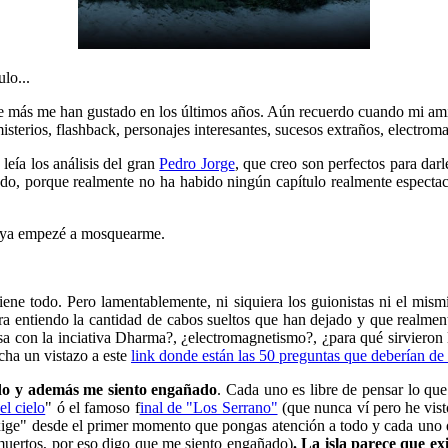
lo...
que más me han gustado en los últimos años. Aún recuerdo cuando mi a
sterios, flashback, personajes interesantes, sucesos extraños, electro
leía los análisis del gran
Pedro Jorge
, que creo son perfectos para dar
do, porque realmente no ha habido ningún capítulo realmente espectacu
n, ya empezé a mosquearme.
ene todo. Pero lamentablemente, ni siquiera los guionistas ni el mismís
ra entiendo la cantidad de cabos sueltos que han dejado y que realmente
sa con la inciativa Dharma?, ¿electromagnetismo?, ¿para qué sirvieron
echa un vistazo a este
link donde están las 50 preguntas que deberían de 
do y además me siento engañado
. Cada uno es libre de pensar lo que
el cielo
" ó el famoso f
inal de "Los Serrano"
(que nunca ví pero he visto
xige" desde el primer momento que pongas atención a todo y cada uno de 
muertos, por eso digo que me siento engañado)
. La isla parece que ex