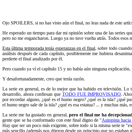
Ojo SPOILERS, si no has visto aún el final, no leas nada de este artícu
He esperado un tiempo para dar mi opinión sobre una de las series 
pero no me engancharon. Luego ya no tuve vuelta atrás. Todos esos mi
Esta última temporada tenía esperanzas en el final
, sobre todo cuando 
análisis después de cada capítulo, posiblemente me hubiera desanima
perderte el final analizado por él.
Pero cuando ya ví el capítulo 15 y no había aún ninguna explicació
Y desafortunadamente, creo que tenía razón.
La serie en general, es de lo mejor que ha habido en televisión. Lo ti
desarrollo, ahora confiesan que
TODO FUE IMPROVISADO
. Aho
por recordar alguno, ¿qué es el humo negro? ¿qué es la isla? ¿qué pa
el humo negro sale de la isla? ¿qué es esa estatua? ... y muchas más, 
La serie me ha gustado en general,
pero el final me ha decepciona
gente que se ha conformado con este final digno de "
Autopista hacia 
Hay que ser un poco más exigente, sobre todo si la misma serie te "e
más sencillo (además nos dijeron desde un principio que no estaban 