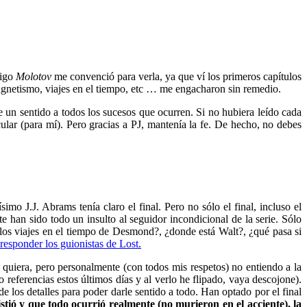
migo
Molotov
me convenció para verla, ya que ví los primeros capítulos
magnetismo, viajes en el tiempo, etc … me engacharon sin remedio.
le un sentido a todos los sucesos que ocurren. Si no hubiera leído cada
lar (para mí). Pero gracias a PJ, mantenía la fe. De hecho, no debes
imo J.J. Abrams tenía claro el final. Pero no sólo el final, incluso el
 han sido todo un insulto al seguidor incondicional de la serie. Sólo
 los viajes en el tiempo de Desmond?, ¿donde está Walt?, ¿qué pasa si
responder los guionistas de Lost.
 quiera, pero personalmente (con todos mis respetos) no entiendo a la
 referencias estos últimos días y al verlo he flipado, vaya descojone).
los detalles para poder darle sentido a todo. Han optado por el final
istió y que todo ocurrió realmente (no murieron en el acciente), la