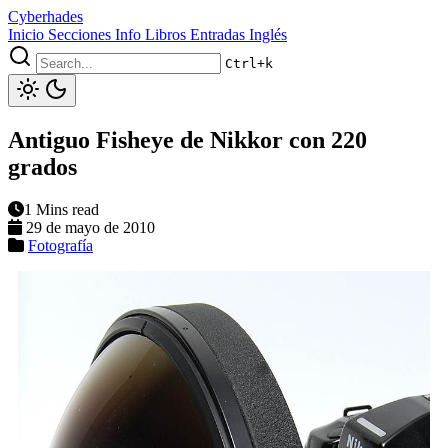
Cyberhades
Inicio
Secciones
Info
Libros
Entradas Inglés
Ctrl+k
Antiguo Fisheye de Nikkor con 220
grados
1 Mins read
29 de mayo de 2010
Fotografía