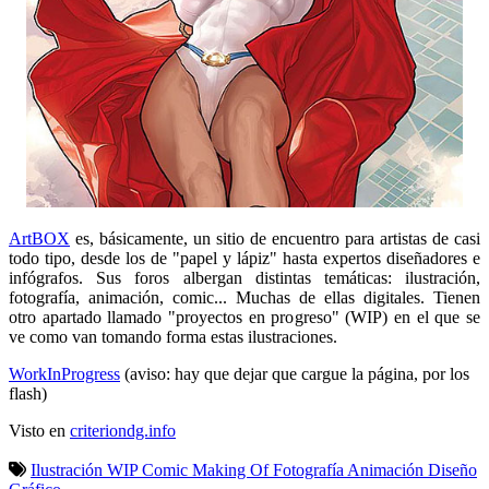
ArtBOX
es, básicamente, un sitio de encuentro para artistas de casi
todo tipo, desde los de "papel y lápiz" hasta expertos diseñadores e
infógrafos. Sus foros albergan distintas temáticas: ilustración,
fotografía, animación, comic... Muchas de ellas digitales. Tienen
otro apartado llamado "proyectos en progreso" (WIP) en el que se
ve como van tomando forma estas ilustraciones.
WorkInProgress
(aviso: hay que dejar que cargue la página, por los
flash)
Visto en
criteriondg.info
Ilustración
WIP
Comic
Making Of
Fotografía
Animación
Diseño