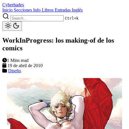
Cyberhades
Inicio
Secciones
Info
Libros
Entradas Inglés
Ctrl+k
WorkInProgress: los making-of de los
comics
1 Mins read
19 de abril de 2010
Diseño