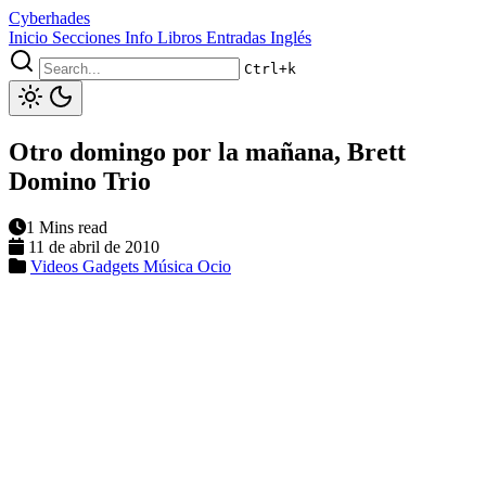
Cyberhades
Inicio
Secciones
Info
Libros
Entradas Inglés
Ctrl+k
Otro domingo por la mañana, Brett
Domino Trio
1 Mins read
11 de abril de 2010
Videos
Gadgets
Música
Ocio