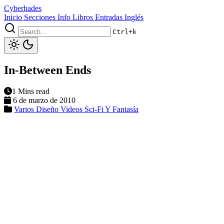
Cyberhades
Inicio
Secciones
Info
Libros
Entradas Inglés
Ctrl+k
In-Between Ends
1 Mins read
6 de marzo de 2010
Varios
Diseño
Videos
Sci-Fi Y Fantasía