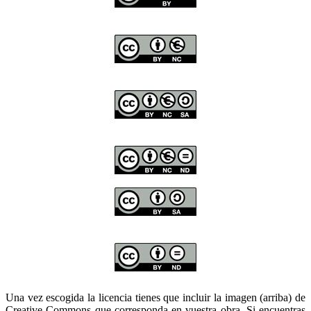
Una vez escogida la licencia tienes que incluir la imagen (arriba) de
Creative Commons que corresponda en vuestra obra. Si encuentras