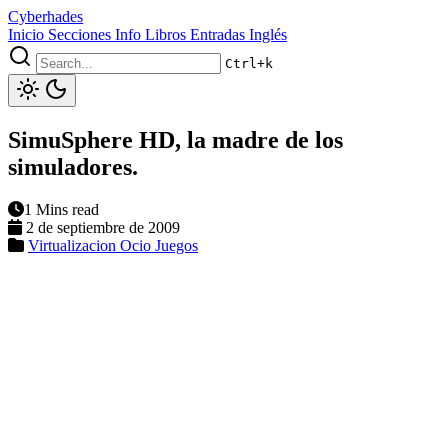
Cyberhades
Inicio
Secciones
Info
Libros
Entradas Inglés
Ctrl+k
SimuSphere HD, la madre de los
simuladores.
1 Mins read
2 de septiembre de 2009
Virtualizacion
Ocio
Juegos