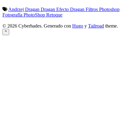
Andrzej Dragan
Dragan
Efecto Dragan
Filtros Photoshop
Fotografía
PhotoShop
Retoque
© 2026 Cyberhades.
Generado con
Hugo
y
Tailroad
theme.
^