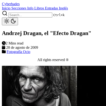
Cyberhades
Inicio
Secciones
Info
Libros
Entradas Inglés
Ctrl+k
Andrzej Dragan, el "Efecto Dragan"
2 Mins read
28 de agosto de 2009
Fotografía
Ocio
All rights reserved ®