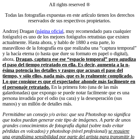
All rights reserved ®
Todas las fotografías expuestas en este artículo tienen los derechos
reservados de sus respectivos propietarios.
Andrzej Dragan (
página oficial
, muy recomendado para cualquier
fotógrafo) es uno de los mejores fotógrafos retratistas que existen
actualmente. Hasta ahora, y hablo de 1880 a esta parte, lo
maravilloso de la fotografía era que realizaba una “captura temporal”
y la hacía eterna (o hasta que dure su formato en papel o digital),
ahora,
Dragan, captura ese ese “espacio temporal” pero agudiza
el paso del tiempo retratado en ella. Es decir, aumenta a la n-
ésima potencia los detalles y rasgos que acusan el paso del
tiempo, y sólo ellos, nada más, que es lo realmente complicado.
Lo que consigue es que el expectador ahonde más facilmente en
el personaje retratado.
En la primera foto (una de las más
galardonadas) que expongo se puede notar facilmente que es una
persona invadida por el odio (su cara) y la desesperación (sus
manos) y un millón de detalles más.
Permitidme un consejo y/o aviso: que sea Photoshop no significa
que todos puedan generar este tipo de imágenes. A parte de unos
grandes conocimientos de fotografía digital (sobre todo evitar
pérdidas en volcados) y photoshop (nivel profesional)
se requiere
una grandísima sensibilidad por parte del artista para transmitir lo