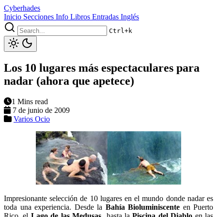
Cyberhades
Inicio
Secciones
Info
Libros
Entradas Inglés
Ctrl+k
Los 10 lugares más espectaculares para
nadar (ahora que apetece)
1 Mins read
7 de junio de 2009
Varios
Ocio
Impresionante selección de 10 lugares en el mundo donde nadar es
toda una experiencia. Desde la
Bahía Bioluminiscente
en Puerto
Rico, el
Lago de las Medusas
hasta la
Piscina del Diablo
en las