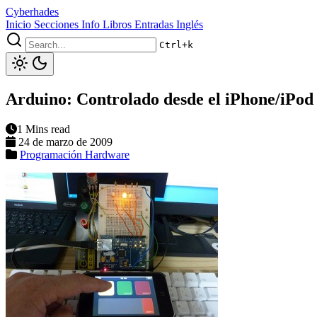
Cyberhades
Inicio
Secciones
Info
Libros
Entradas Inglés
Ctrl+k
Arduino: Controlado desde el iPhone/iPod
1 Mins read
24 de marzo de 2009
Programación
Hardware