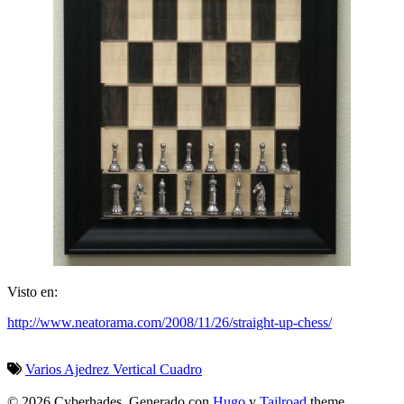
Visto en:
http://www.neatorama.com/2008/11/26/straight-up-chess/
Varios
Ajedrez Vertical
Cuadro
© 2026 Cyberhades.
Generado con
Hugo
y
Tailroad
theme.