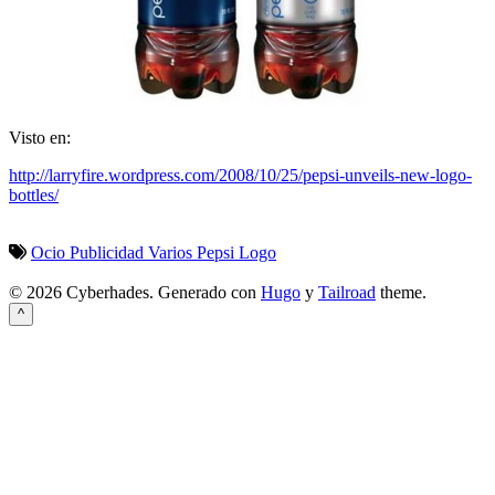
Visto en:
http://larryfire.wordpress.com/2008/10/25/pepsi-unveils-new-logo-
bottles/
Ocio
Publicidad
Varios
Pepsi
Logo
© 2026 Cyberhades.
Generado con
Hugo
y
Tailroad
theme.
^